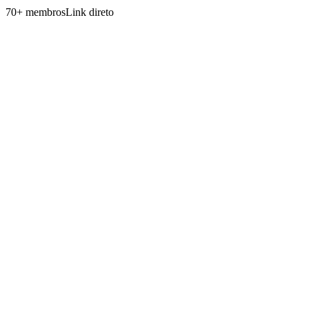
70
+
membros
Link direto