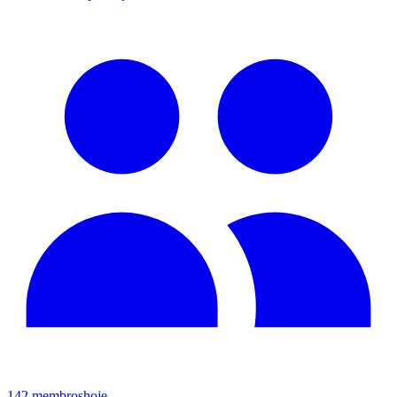
142
membros
hoje