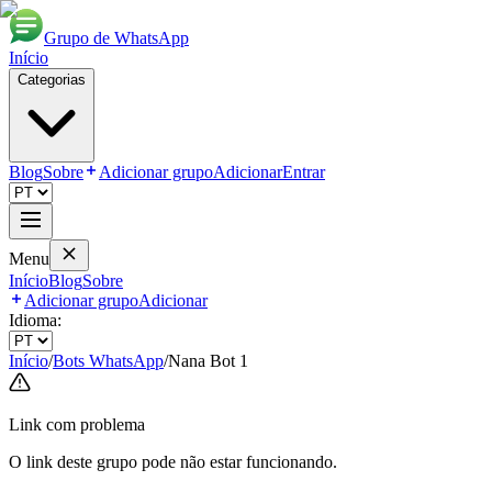
Grupo de WhatsApp
Início
Categorias
Blog
Sobre
Adicionar grupo
Adicionar
Entrar
Menu
Início
Blog
Sobre
Adicionar grupo
Adicionar
Idioma:
Início
/
Bots WhatsApp
/
Nana Bot 1
Link com problema
O link deste grupo pode não estar funcionando.