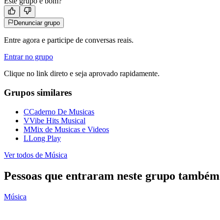
Este grupo e bom?
Denunciar grupo
Entre agora e participe de conversas reais.
Entrar no grupo
Clique no link direto e seja aprovado rapidamente.
Grupos similares
C
Caderno De Musicas
V
Vibe Hits Musical
M
Mix de Musicas e Videos
L
Long Play
Ver todos de
Música
Pessoas que entraram neste grupo também
Música