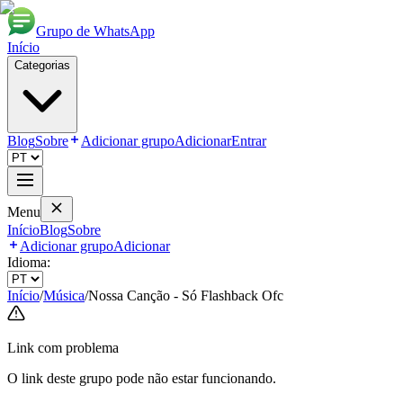
Grupo de WhatsApp
Início
Categorias
Blog
Sobre
Adicionar grupo
Adicionar
Entrar
Menu
Início
Blog
Sobre
Adicionar grupo
Adicionar
Idioma:
Início
/
Música
/
Nossa Canção - Só Flashback Ofc
Link com problema
O link deste grupo pode não estar funcionando.