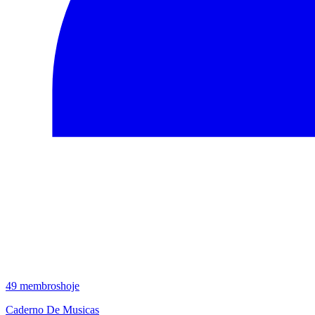
49
membros
hoje
Caderno De Musicas