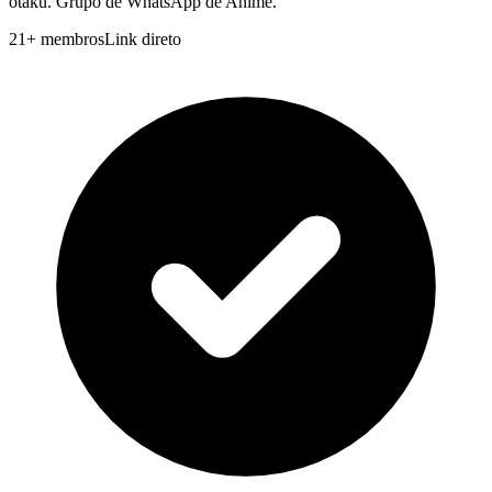
otaku. Grupo de WhatsApp de Anime.
21
+
membros
Link direto