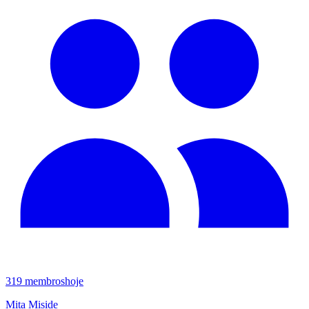
319
membros
hoje
Mita Miside