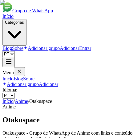
Grupo de WhatsApp
Início
Categorias
Blog
Sobre
Adicionar grupo
Adicionar
Entrar
Menu
Início
Blog
Sobre
Adicionar grupo
Adicionar
Idioma:
Início
/
Anime
/
Otakuspace
Anime
Otakuspace
Otakuspace - Grupo de WhatsApp de Anime com links e conteúdo