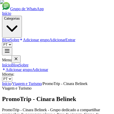
Grupo de WhatsApp
Início
Categorias
Blog
Sobre
Adicionar grupo
Adicionar
Entrar
Menu
Início
Blog
Sobre
Adicionar grupo
Adicionar
Idioma:
Início
/
Viagem e Turismo
/
PromoTrip - Cinara Belinek
Viagem e Turismo
PromoTrip - Cinara Belinek
PromoTrip - Cinara Belinek - Grupo dedicado a compartilhar