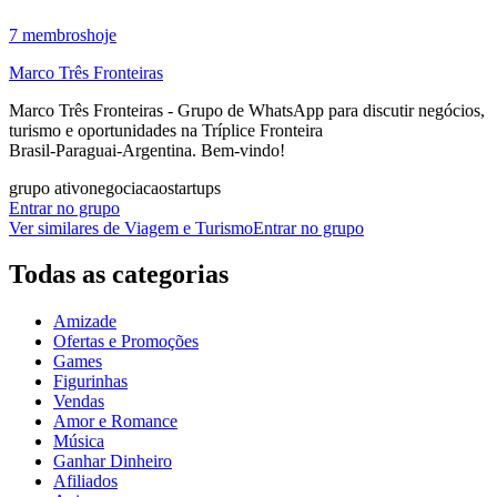
7
membros
hoje
Marco Três Fronteiras
Marco Três Fronteiras - Grupo de WhatsApp para discutir negócios,
turismo e oportunidades na Tríplice Fronteira
Brasil‑Paraguai‑Argentina. Bem‑vindo!
grupo ativo
negociacao
startups
Entrar no grupo
Ver similares de
Viagem e Turismo
Entrar no grupo
Todas as categorias
Amizade
Ofertas e Promoções
Games
Figurinhas
Vendas
Amor e Romance
Música
Ganhar Dinheiro
Afiliados