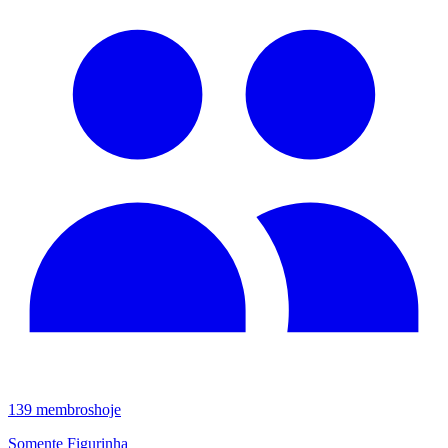
139
membros
hoje
Somente Figurinha