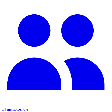
14
membros
hoje