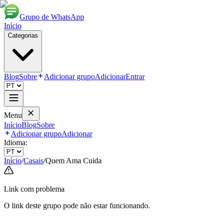
Grupo de WhatsApp
Início
Categorias
Blog
Sobre
Adicionar grupo
Adicionar
Entrar
Menu
Início
Blog
Sobre
Adicionar grupo
Adicionar
Idioma:
Início
/
Casais
/
Quem Ama Cuida
Link com problema
O link deste grupo pode não estar funcionando.