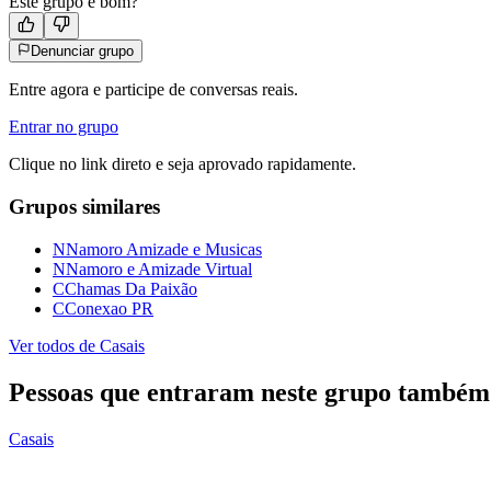
Este grupo e bom?
Denunciar grupo
Entre agora e participe de conversas reais.
Entrar no grupo
Clique no link direto e seja aprovado rapidamente.
Grupos similares
N
Namoro Amizade e Musicas
N
Namoro e Amizade Virtual
C
Chamas Da Paixão
C
Conexao PR
Ver todos de
Casais
Pessoas que entraram neste grupo também
Casais