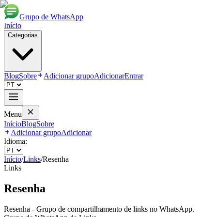
Grupo de WhatsApp
Início
Categorias
Blog
Sobre
Adicionar grupo
Adicionar
Entrar
Menu
Início
Blog
Sobre
Adicionar grupo
Adicionar
Idioma:
Início
/
Links
/
Resenha
Links
Resenha
Resenha - Grupo de compartilhamento de links no WhatsApp.