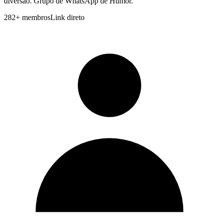
diversao. Grupo de WhatsApp de Humor.
282
+
membros
Link direto