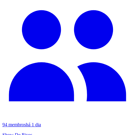
94
membros
há 1 dia
Show De Risos