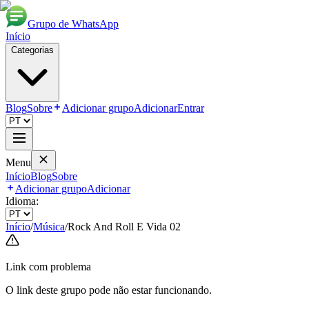
Grupo de WhatsApp
Início
Categorias
Blog
Sobre
Adicionar grupo
Adicionar
Entrar
Menu
Início
Blog
Sobre
Adicionar grupo
Adicionar
Idioma:
Início
/
Música
/
Rock And Roll E Vida 02
Link com problema
O link deste grupo pode não estar funcionando.