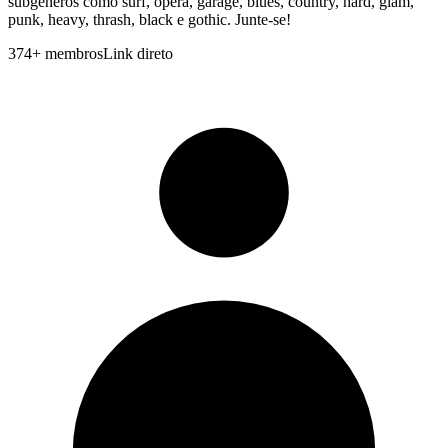
subgeneros como surf, opera, garage, blues, country, hard, glam,
punk, heavy, thrash, black e gothic. Junte-se!
374
+
membros
Link direto