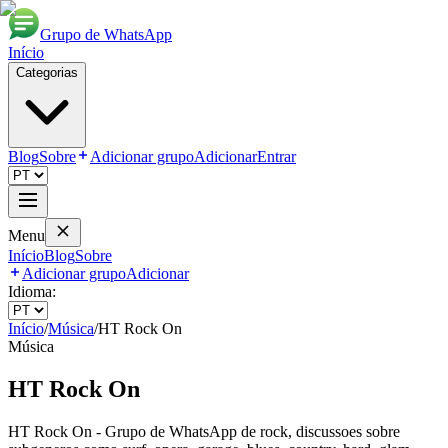
Grupo de WhatsApp
Início
Categorias
Blog
Sobre
Adicionar grupo
Adicionar
Entrar
Menu
Início
Blog
Sobre
Adicionar grupo
Adicionar
Idioma:
Início
/
Música
/
HT Rock On
Música
HT Rock On
HT Rock On - Grupo de WhatsApp de rock, discussoes sobre