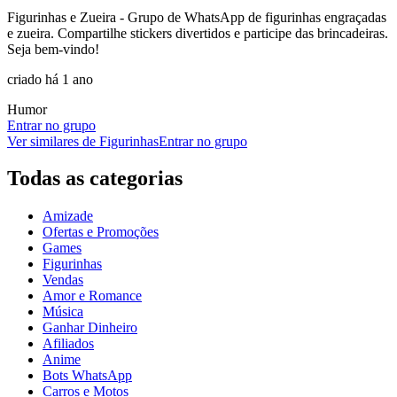
Figurinhas e Zueira - Grupo de WhatsApp de figurinhas engraçadas
e zueira. Compartilhe stickers divertidos e participe das brincadeiras.
Seja bem-vindo!
criado há 1 ano
Humor
Entrar no grupo
Ver similares de
Figurinhas
Entrar no grupo
Todas as categorias
Amizade
Ofertas e Promoções
Games
Figurinhas
Vendas
Amor e Romance
Música
Ganhar Dinheiro
Afiliados
Anime
Bots WhatsApp
Carros e Motos