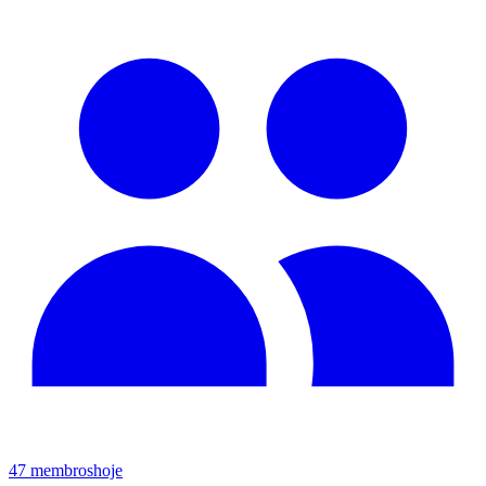
47
membros
hoje