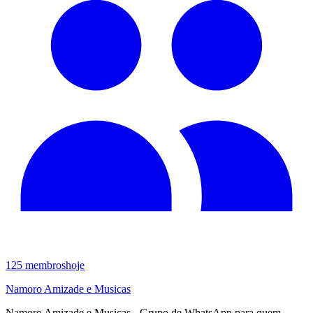
125
membros
hoje
Namoro Amizade e Musicas
Namoro Amizade e Musicas - Grupo de WhatsApp para quem