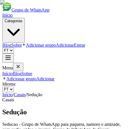
Grupo de WhatsApp
Início
Categorias
Blog
Sobre
Adicionar grupo
Adicionar
Entrar
Menu
Início
Blog
Sobre
Adicionar grupo
Adicionar
Idioma:
Início
/
Casais
/
Sedução
Casais
Sedução
Seducao - Grupo de WhatsApp para paquera, namoro e amizade,