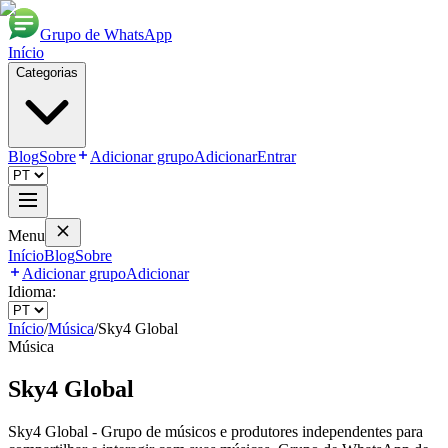
Grupo de WhatsApp
Início
Categorias
Blog
Sobre
Adicionar grupo
Adicionar
Entrar
Menu
Início
Blog
Sobre
Adicionar grupo
Adicionar
Idioma:
Início
/
Música
/
Sky4 Global
Música
Sky4 Global
Sky4 Global - Grupo de músicos e produtores independentes para