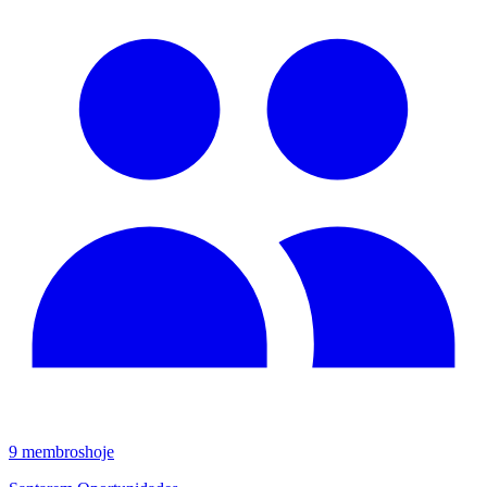
9
membros
hoje