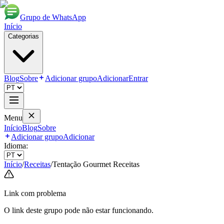
Grupo de WhatsApp
Início
Categorias
Blog
Sobre
Adicionar grupo
Adicionar
Entrar
Menu
Início
Blog
Sobre
Adicionar grupo
Adicionar
Idioma:
Início
/
Receitas
/
Tentação Gourmet Receitas
Link com problema
O link deste grupo pode não estar funcionando.