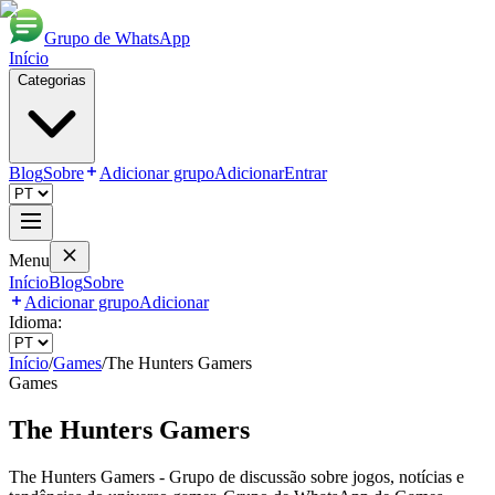
Grupo de WhatsApp
Início
Categorias
Blog
Sobre
Adicionar grupo
Adicionar
Entrar
Menu
Início
Blog
Sobre
Adicionar grupo
Adicionar
Idioma:
Início
/
Games
/
The Hunters Gamers
Games
The Hunters Gamers
The Hunters Gamers - Grupo de discussão sobre jogos, notícias e