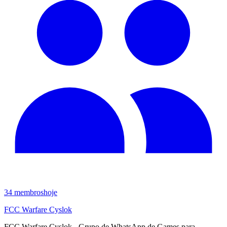
34
membros
hoje
FCC Warfare Cyslok
FCC Warfare Cyslok - Grupo de WhatsApp de Games para