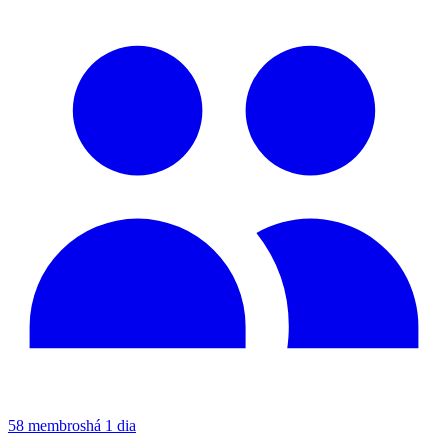
58
membros
há 1 dia