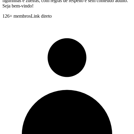
figurinhas e zueiras, com regras de respeito e sem conteudo adulto.
Seja bem-vindo!
126
+
membros
Link direto