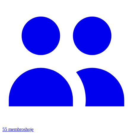
55
membros
hoje