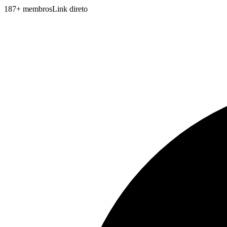
187
+
membros
Link direto