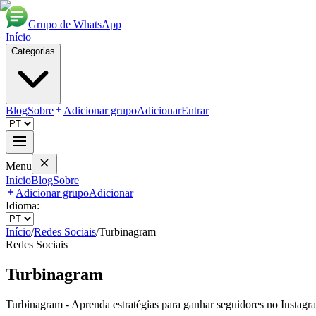
Grupo de WhatsApp
Início
Categorias
Blog
Sobre
Adicionar grupo
Adicionar
Entrar
Menu
Início
Blog
Sobre
Adicionar grupo
Adicionar
Idioma:
Início
/
Redes Sociais
/
Turbinagram
Redes Sociais
Turbinagram
Turbinagram - Aprenda estratégias para ganhar seguidores no Instag