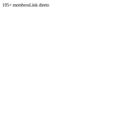
195
+
membros
Link direto