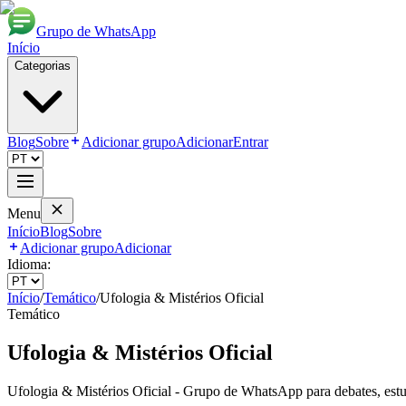
Grupo de WhatsApp
Início
Categorias
Blog
Sobre
Adicionar grupo
Adicionar
Entrar
Menu
Início
Blog
Sobre
Adicionar grupo
Adicionar
Idioma:
Início
/
Temático
/
Ufologia & Mistérios Oficial
Temático
Ufologia & Mistérios Oficial
Ufologia & Mistérios Oficial - Grupo de WhatsApp para debates, est