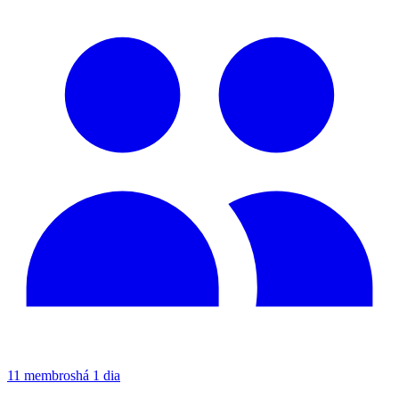
11
membros
há 1 dia