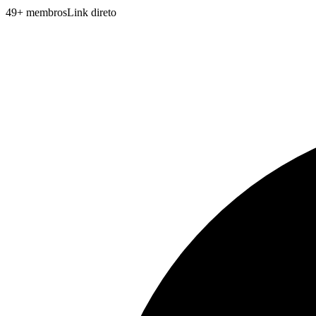
49
+
membros
Link direto