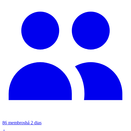
86
membros
há 2 dias