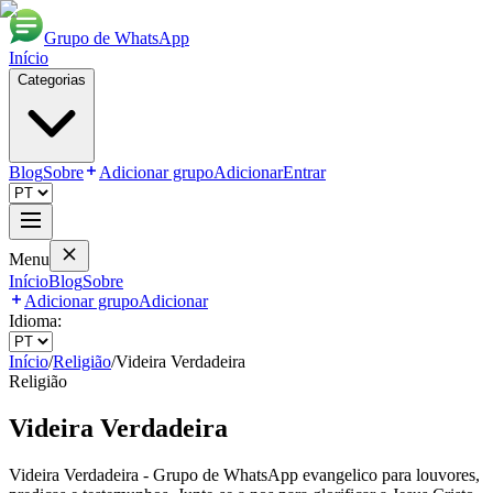
Grupo de WhatsApp
Início
Categorias
Blog
Sobre
Adicionar grupo
Adicionar
Entrar
Menu
Início
Blog
Sobre
Adicionar grupo
Adicionar
Idioma:
Início
/
Religião
/
Videira Verdadeira
Religião
Videira Verdadeira
Videira Verdadeira - Grupo de WhatsApp evangelico para louvores,