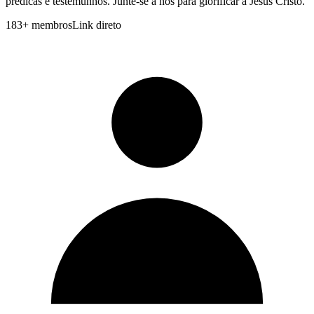
predicas e testemunhos. Junte-se a nos para glorificar a Jesus Cristo.
183
+
membros
Link direto