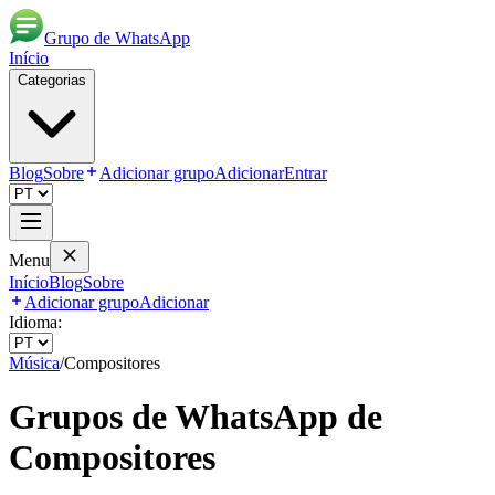
Grupo de WhatsApp
Início
Categorias
Blog
Sobre
Adicionar grupo
Adicionar
Entrar
Menu
Início
Blog
Sobre
Adicionar grupo
Adicionar
Idioma:
Música
/
Compositores
Grupos de WhatsApp de
Compositores