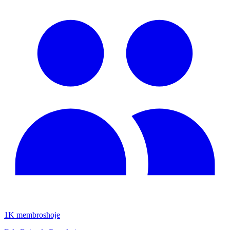
1K
membros
hoje