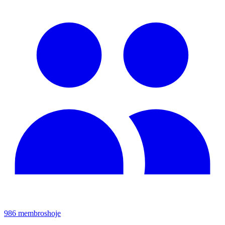
986
membros
hoje