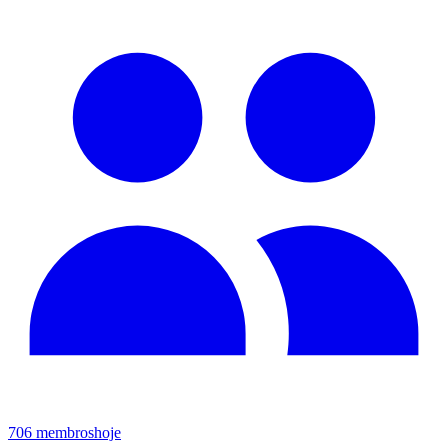
706
membros
hoje