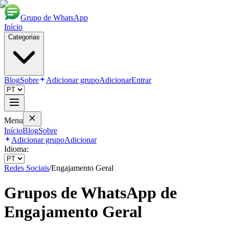
Grupo de WhatsApp
Início
Categorias
Blog
Sobre
Adicionar grupo
Adicionar
Entrar
Menu
Início
Blog
Sobre
Adicionar grupo
Adicionar
Idioma:
Redes Sociais
/
Engajamento Geral
Grupos de WhatsApp de
Engajamento Geral