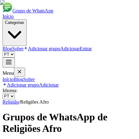
Grupo de WhatsApp
Início
Categorias
Blog
Sobre
Adicionar grupo
Adicionar
Entrar
Menu
Início
Blog
Sobre
Adicionar grupo
Adicionar
Idioma:
Religião
/
Religiões Afro
Grupos de WhatsApp de
Religiões Afro