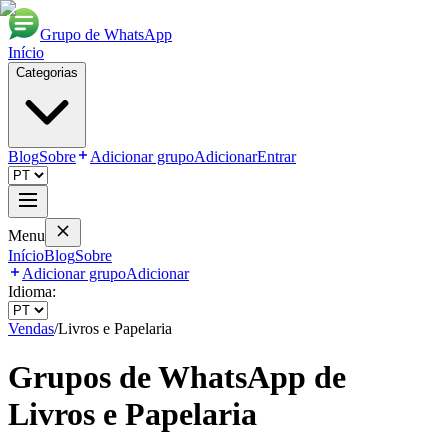
Grupo de WhatsApp
Início
Categorias
Blog
Sobre
Adicionar grupo
Adicionar
Entrar
Menu
Início
Blog
Sobre
Adicionar grupo
Adicionar
Idioma:
Vendas
/
Livros e Papelaria
Grupos de WhatsApp de
Livros e Papelaria