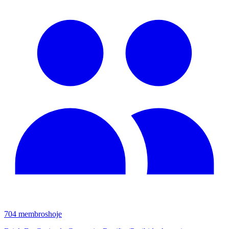
704
membros
hoje