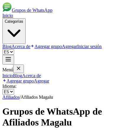
Grupos de WhatsApp
Inicio
Categorías
Blog
Acerca de
Agregar grupo
Agregar
Iniciar sesión
Menú
Inicio
Blog
Acerca de
Agregar grupo
Agregar
Idioma:
Afiliados
/
Afiliados Magalu
Grupos de WhatsApp de
Afiliados Magalu