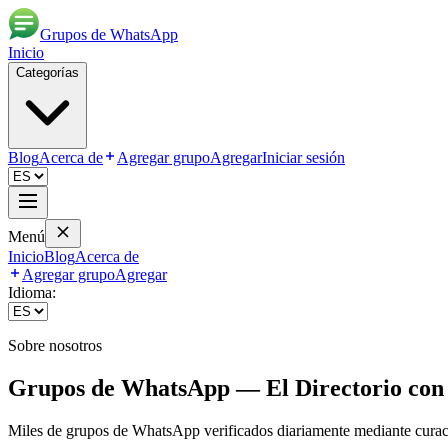
Grupos de WhatsApp
Inicio
Categorías
Blog
Acerca de
Agregar grupo
Agregar
Iniciar sesión
Menú
Inicio
Blog
Acerca de
Agregar grupo
Agregar
Idioma:
Sobre nosotros
Grupos de WhatsApp — El Directorio con 
Miles de grupos de WhatsApp verificados diariamente mediante curació