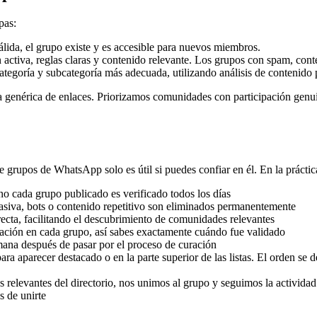
pas:
ida, el grupo existe y es accesible para nuevos miembros.
ctiva, reglas claras y contenido relevante. Los grupos con spam, con
egoría y subcategoría más adecuada, utilizando análisis de contenido p
ta genérica de enlaces. Priorizamos comunidades con participación genu
rupos de WhatsApp solo es útil si puedes confiar en él. En la práctica,
o cada grupo publicado es verificado todos los días
siva, bots o contenido repetitivo son eliminados permanentemente
ecta, facilitando el descubrimiento de comunidades relevantes
cación en cada grupo, así sabes exactamente cuándo fue validado
na después de pasar por el proceso de curación
 aparecer destacado o en la parte superior de las listas. El orden se 
relevantes del directorio, nos unimos al grupo y seguimos la actividad
s de unirte