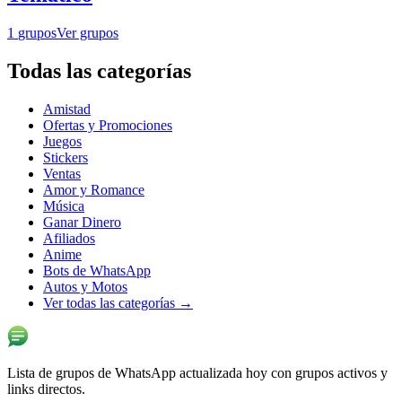
1
grupos
Ver grupos
Todas las categorías
Amistad
Ofertas y Promociones
Juegos
Stickers
Ventas
Amor y Romance
Música
Ganar Dinero
Afiliados
Anime
Bots de WhatsApp
Autos y Motos
Ver todas las categorías
→
Lista de grupos de WhatsApp actualizada hoy con grupos activos y
links directos.