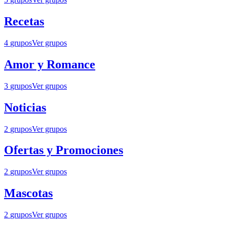
Recetas
4
grupos
Ver grupos
Amor y Romance
3
grupos
Ver grupos
Noticias
2
grupos
Ver grupos
Ofertas y Promociones
2
grupos
Ver grupos
Mascotas
2
grupos
Ver grupos