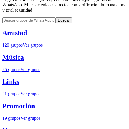
WhatsApp. Miles de enlaces directos con verificación humana diaria
y total seguridad.
Buscar
Amistad
120
grupos
Ver grupos
Música
25
grupos
Ver grupos
Links
21
grupos
Ver grupos
Promoción
19
grupos
Ver grupos