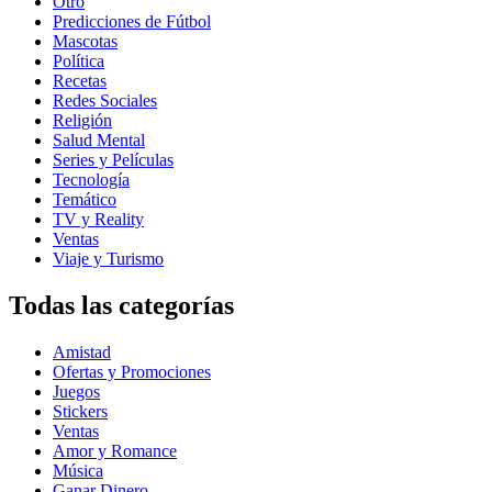
Otro
Predicciones de Fútbol
Mascotas
Política
Recetas
Redes Sociales
Religión
Salud Mental
Series y Películas
Tecnología
Temático
TV y Reality
Ventas
Viaje y Turismo
Todas las categorías
Amistad
Ofertas y Promociones
Juegos
Stickers
Ventas
Amor y Romance
Música
Ganar Dinero