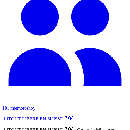
181
miembros
hoy
🧜‍♀️TOUT LIBÉRÉ EN SUISSE 🇨🇭
🧜‍♀️TOUT LIBÉRÉ EN SUISSE 🇨🇭 - Grupo de WhatsApp.