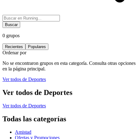
Buscar
0
grupos
Recientes
Populares
Ordenar por
No se encontraron grupos en esta categoría. Consulta otras opciones
en la página principal.
Ver todos de
Deportes
Ver todos de
Deportes
Ver todos de
Deportes
Todas las categorías
Amistad
Ofertas y Promociones