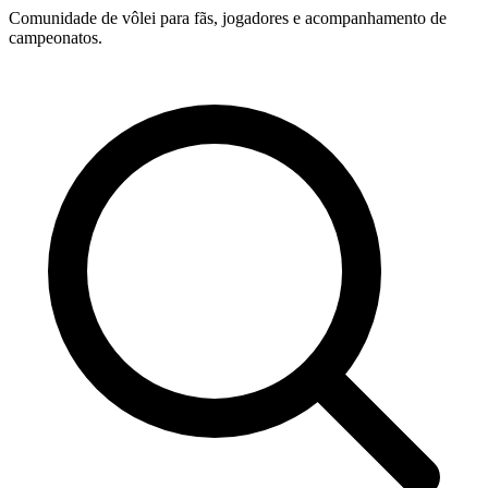
Comunidade de vôlei para fãs, jogadores e acompanhamento de
campeonatos.