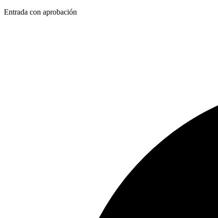
Entrada con aprobación