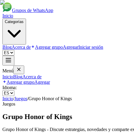
Grupos de WhatsApp
Inicio
Categorías
Blog
Acerca de
Agregar grupo
Agregar
Iniciar sesión
Menú
Inicio
Blog
Acerca de
Agregar grupo
Agregar
Idioma:
Inicio
/
Juegos
/
Grupo Honor of Kings
Juegos
Grupo Honor of Kings
Grupo Honor of Kings - Discute estrategias, novedades y comparte 