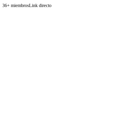
36
+
miembros
Link directo