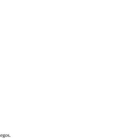
uegos.