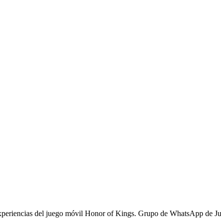
experiencias del juego móvil Honor of Kings. Grupo de WhatsApp de J