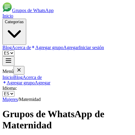
Grupos de WhatsApp
Inicio
Categorías
Blog
Acerca de
Agregar grupo
Agregar
Iniciar sesión
Menú
Inicio
Blog
Acerca de
Agregar grupo
Agregar
Idioma:
Mujeres
/
Maternidad
Grupos de WhatsApp de
Maternidad