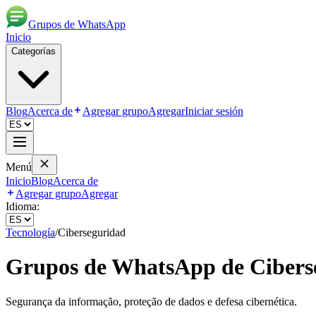
Grupos de WhatsApp
Inicio
Categorías
Blog
Acerca de
Agregar grupo
Agregar
Iniciar sesión
Menú
Inicio
Blog
Acerca de
Agregar grupo
Agregar
Idioma:
Tecnología
/
Ciberseguridad
Grupos de WhatsApp de
Cibers
Segurança da informação, proteção de dados e defesa cibernética.