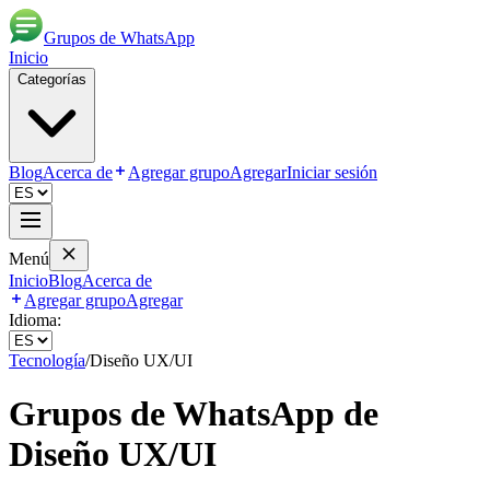
Grupos de WhatsApp
Inicio
Categorías
Blog
Acerca de
Agregar grupo
Agregar
Iniciar sesión
Menú
Inicio
Blog
Acerca de
Agregar grupo
Agregar
Idioma:
Tecnología
/
Diseño UX/UI
Grupos de WhatsApp de
Diseño UX/UI