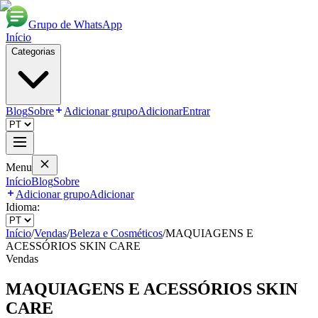
Grupo de WhatsApp
Início
Categorias
Blog
Sobre
Adicionar grupo
Adicionar
Entrar
Menu
Início
Blog
Sobre
Adicionar grupo
Adicionar
Idioma:
Início
/
Vendas
/
Beleza e Cosméticos
/
MAQUIAGENS E
ACESSÓRIOS SKIN CARE
Vendas
MAQUIAGENS E ACESSÓRIOS SKIN
CARE