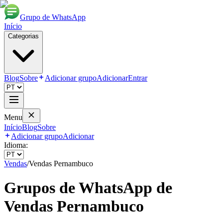
Grupo de WhatsApp
Início
Categorias
Blog
Sobre
Adicionar grupo
Adicionar
Entrar
Menu
Início
Blog
Sobre
Adicionar grupo
Adicionar
Idioma:
Vendas
/
Vendas Pernambuco
Grupos de WhatsApp de
Vendas Pernambuco